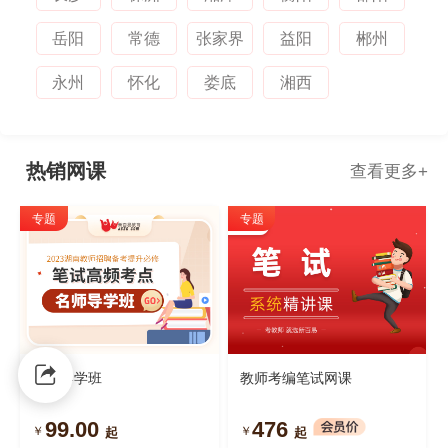
岳阳
常德
张家界
益阳
郴州
永州
怀化
娄底
湘西
热销网课
查看更多
+
专题
专题
学科导学班
教师考编笔试网课
99.00
476
￥
￥
起
起