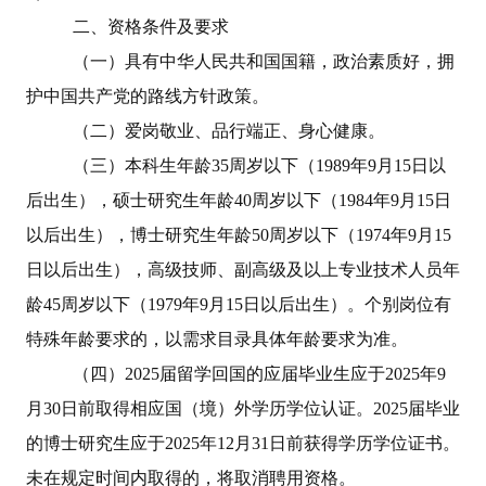
二、资格条件及要求
（一）具有中华人民共和国国籍，政治素质好，拥
护中国共产党的路线方针政策。
（二）爱岗敬业、品行端正、身心健康。
（三）本科生年龄
35
周岁以下（
1989
年
9
月
15
日以
后出生），硕士研究生年龄
40
周岁以下（
1984
年
9
月
15
日
以后出生），博士研究生年龄
50
周岁以下（
1974
年
9
月
15
日以后出生），高级技师、副高级及以上专业技术人员年
龄
45
周岁以下（
1979
年
9
月
15
日以后出生）。个别岗位有
特殊年龄要求的，以需求目录具体年龄要求为准。
（四）
2025
届留学回国的应届毕业生应于
2025
年
9
月
30
日前取得相应国（境）外学历学位认证。
2025
届毕业
的博士研究生应于
2025
年
12
月
31
日前获得学历学位证书。
未在规定时间内取得的，将取消聘用资格。