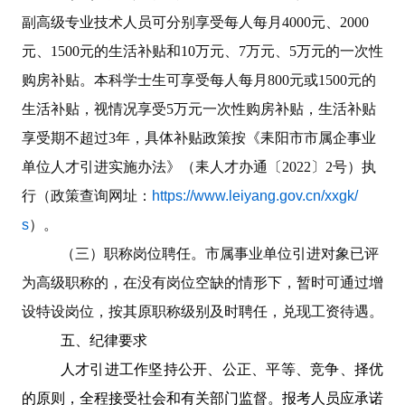
副高级专业技术人员可分别享受每人每月
4000
元、
2000
元、
1500
元的生活补贴和
10
万元、
7
万元、
5
万元的一次性
购房补贴。本科学士生可享受每人每月
800
元或
1500
元的
生活补贴，视情况享受
5
万元一次性购房补贴，生活补贴
享受期不超过
3
年，具体补贴政策按《耒阳市市属企事业
单位人才引进实施办法》（耒人才办通〔
2022
〕
2
号）
执
行（政策查询网址：
https://www.leiyang.gov.cn/xxgk/
s
）。
（三）职称岗位聘任。
市属事业单位引进对象已评
为高级职称的，在没有岗位空缺的情形下，暂时可通过增
设特设岗位，按其原职称级别及时聘任，兑现工资待遇。
五、纪律要求
人才引进工作坚持公开、公正、平等、竞争、择优
的原则，全程接受社会和有关部门监督。报考人员应承诺