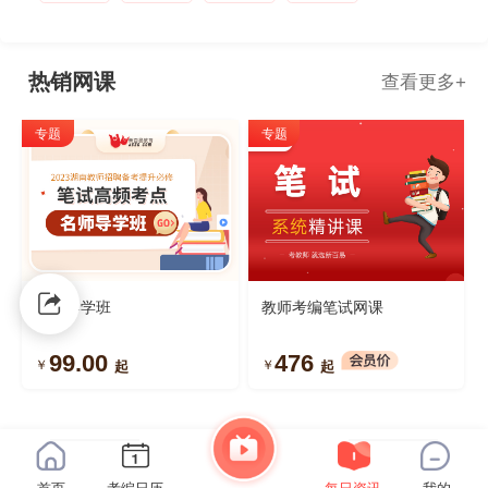
热销网课
查看更多
+
专题
专题
学科导学班
教师考编笔试网课
99.00
476
￥
￥
起
起
页面有尽头，学习无止境