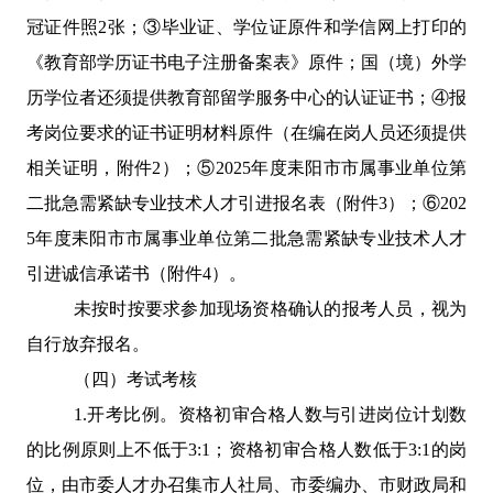
冠证件照
2
张；
③
毕业证、学位证原件和学信网上打印的
《教育部学历证书电子注册备案表》原件；国（境）外学
历学位者还须提供教育部留学服务中心的认证证书；
④
报
考岗位要求的证书证明材料原件（在编在岗人员还须提供
相关证明，附件
2
）；⑤
2025
年度耒阳市市属事业单位第
二批急需紧缺专业技术人才引进报名表（附件
3
）；⑥
202
5
年度耒阳市市属事业单位第二批急需紧缺专业技术人才
引进诚信承诺书（附件
4
）。
未按时按要求参加现场资格确认的报考人员，视为
自行放弃报名。
（四）考试考核
1.
开考比例。资格初审合格人数与引进岗位计划数
的比例原则上不低于
3:1
；资格初审合格人数低于
3:1
的岗
位，由市委人才办召集市人社局、市委编办、市财政局和