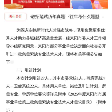
·教招笔试历年真题
·往年考什么题型
·
考生关注
为深入实施新时代人才强市战略，吸引集聚更多优
秀人才助力县域经济高质量发展，经耒阳市委人才工作领
导小组研究同意，耒阳市部分事业单位决定面向社会公开
引进一批急需紧缺专业技术人才。
现将有关事项公告如
下：
一、引进计划
本次计划引进
27
人，其中市委党校
1
人，教育系统
4
人，卫健系统
22
人。具体用人单位、岗位及引进计划、所
需专业、学历学位要求等详见附件《
2025
年度耒阳市市属
事业单位第二批急需紧缺专业技术人才
需求目录》
（附件
1
）
。