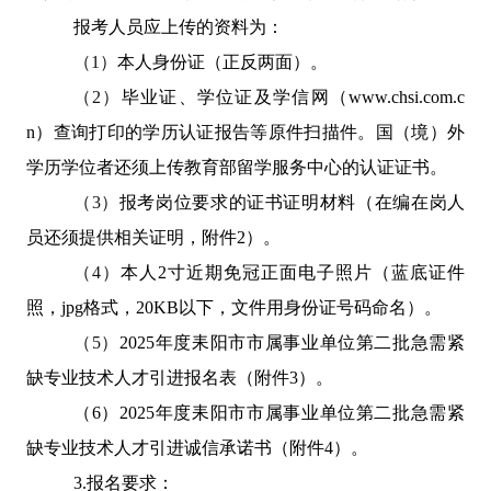
报考人员应上传的资料为：
（1）
本人身份证（正反两面）。
（2）
毕业证、学位证及学信网（
www.chsi.com.c
n
）查询打印的学历认证报告等原件扫描件。国（境）外
学历学位者还须上传教育部留学服务中心的认证证书。
（3）
报考岗位要求的证书证明材料（在编在岗人
员还须提供相关证明，附件
2
）。
（4）
本人
2
寸近期免冠正面电子照片（蓝底证件
照，
jpg
格式，
20KB
以下，文件用身份证号码命名）。
（5）
2025
年度耒阳市市属事业单位第二批急需紧
缺专业技术人才引进报名表（附件
3
）。
（
6
）
2025
年度耒阳市市属事业单位第二批急需紧
缺专业技术人才引进诚信承诺书（附件
4
）。
3.
报名要求：