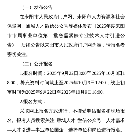
（一）
发布公告
在耒阳市人民政府门户网、耒阳市人力资源和社会
保障网、雁城人才微信公众号等媒体发布《
2025
年度耒阳
市市属事业单位第二批急需紧缺专业技术人才引进公
告》。后续公告以耒阳市人民政府门户网为准，请报名者
密切关注。
（二）公开报名
1.
报名时间：
2025
年
9
月
22
日
8:00
至
2025
年
10
月
8
日
1
8:00
，补充资料时间截止至
2025
年
10
月
9
日
12:00
，线上初
审时间为
2025
年
9
月
22
日至
2025
年
10
月
9
日
18:00
。
2.
报名方式：
采取网上报名方式进行，不接受电话报名和现场报
名。报考人员搜索关注
“
雁城人才
”
微信公众号
—
人才需求
—
人才引进
—
事业单位国企，选择单位和岗位进行报名。