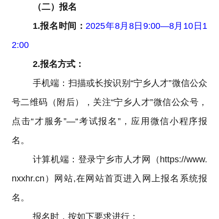
（二）报名
1.
报名时间：
2025
年
8
月
8
日
9:00—8
月
10
日
1
2:00
2.
报名方式：
手机端：扫描或长按识别
“
宁乡人才
”
微信公众
号二维码（附后），关注
“
宁乡人才
”
微信公众号，
点击
“
才服务
”—“
考试报名
”
，应用微信小程序报
名。
计算机端：登录宁乡市人才网（
https://www.
nxxhr.cn
）网站
,
在网站首页进入网上报名系统报
名。
报名时，按如下要求进行：