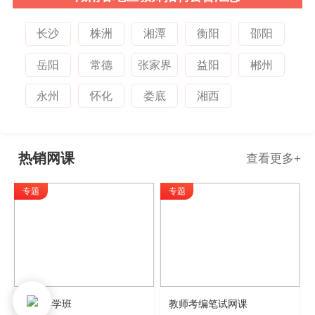
长沙
株洲
湘潭
衡阳
邵阳
岳阳
常德
张家界
益阳
郴州
永州
怀化
娄底
湘西
热销网课
查看更多
+
专题
专题
学科导学班
教师考编笔试网课