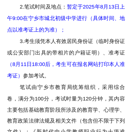
2.
笔试时间及地点：
暂定于
2025
年
8
月
13
日上
午
9:00
在宁乡市城北初级中学进行（具体时间、地
点以准考证上的为准）；
3.
考生须凭本人有效居民身份证（临时身份证
或公安部门出具的带相片的户籍证明）、准考证
（
8
月
11
日
18:00
后，考生可在
报名网站打印
本人准
考证）
参加考试。
笔试由宁乡市教育局统筹组织，采用综合
卷，
满分为100分，考试时量为120分钟，
其内容
主要包括基础教育阶段所涉及的教育学、心理学、
教育政策法律法规及相关文件（包含但不限于下列
文件）：《新时代中小学教师职业行为十项准