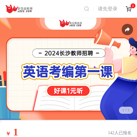
0
请先登录
1
/
1
1
142人已报名
￥